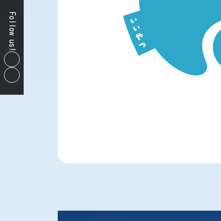
Follow us!
ア
イ
コ
ア
ン
イ
リ
コ
ン
ン
ク
リ
ン
ク