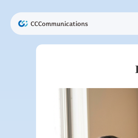
CC
コ
ナ
ン
ビ
テ
ゲ
カ
ン
ー
ラ
ツ
シ
ム
へ
ョ
リ
ス
ン
ン
キ
に
ク
ッ
移
プ
動