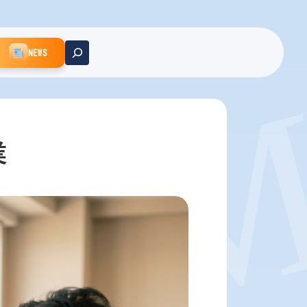
MM
NEWS
業