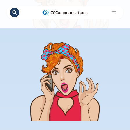
コ
ナ
ン
ビ
勝島 由里
テ
ゲ
ン
ー
ツ
シ
へ
ョ
ス
ン
キ
に
ッ
移
プ
動