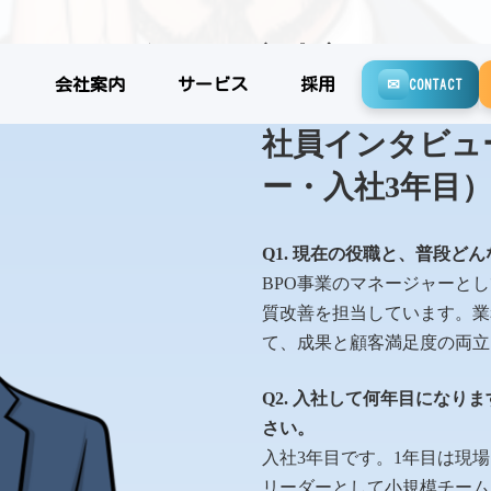
久保田 京太郎
会社案内
サービス
採用
✉
CONTACT
社員インタビュー
ー・入社3年目
Q1. 現在の役職と、普段ど
BPO事業のマネージャーと
質改善を担当しています。業
て、成果と顧客満足度の両立
Q2. 入社して何年目にな
さい。
入社3年目です。1年目は現
リーダーとして小規模チーム