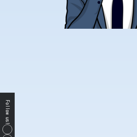
Follow us!
ア
イ
コ
ア