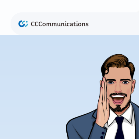
コ
ナ
ン
ビ
テ
ゲ
カ
ン
ー
ラ
ツ
シ
ム
へ
ョ
リ
ス
ン
ン
キ
に
ク
ッ
移
プ
動