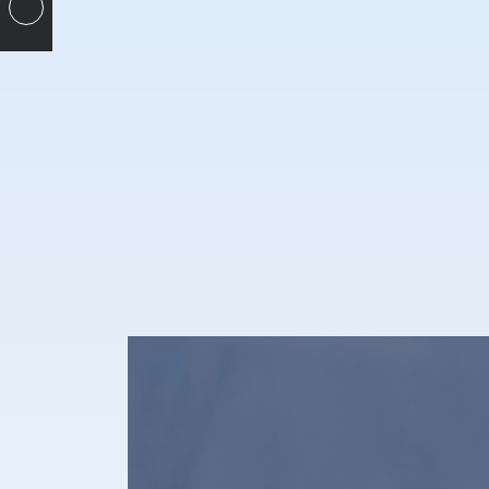
ン
イ
リ
コ
ン
ン
ク
リ
ン
ク