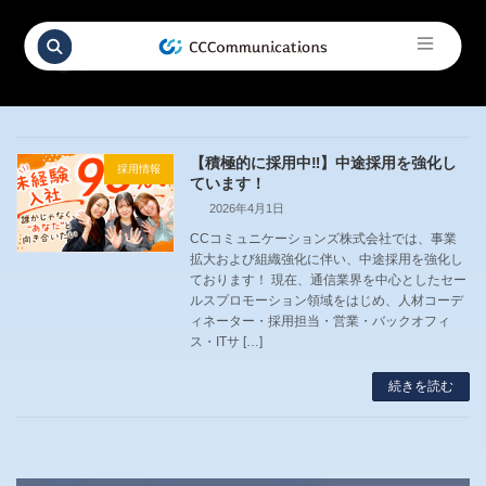
コ
ナ
ン
ビ
2026年4月
テ
ゲ
ン
ー
ツ
シ
へ
ョ
ス
ン
キ
に
【積極的に採用中‼】中途採用を強化し
ッ
移
採用情報
プ
動
ています！
2026年4月1日
CCコミュニケーションズ株式会社では、事業
拡大および組織強化に伴い、中途採用を強化し
ております！ 現在、通信業界を中心としたセー
ルスプロモーション領域をはじめ、人材コーデ
ィネーター・採用担当・営業・バックオフィ
ス・ITサ […]
続きを読む